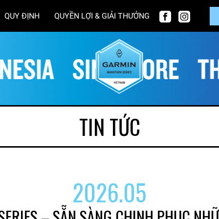
QUY ĐỊNH
QUYỀN LỢI & GIẢI THƯỞNG
TIN TỨC
2026.05
ERIES – SẴN SÀNG CHINH PHỤC NHỮ