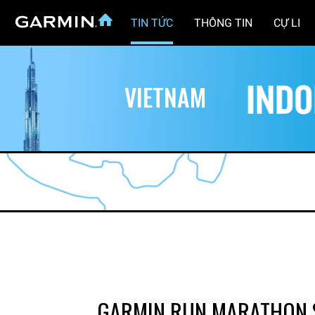
TIN TỨC
THÔNG TIN
CỰ LI
VIETNAM
GARMIN RUN MARATHON S