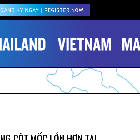
ĐĂNG KÝ NGAY｜REGISTER NOW
NG CỘT MỐC LỚN HƠN TẠI