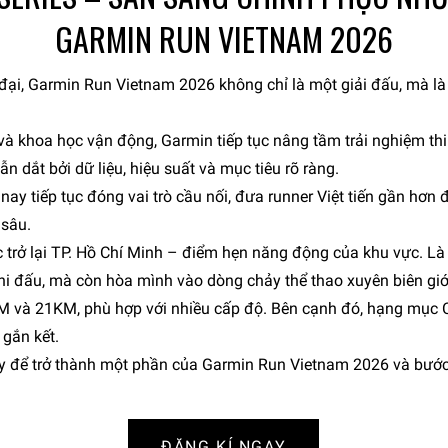
GARMIN RUN VIETNAM 2026
 đại, Garmin Run Vietnam 2026 không chỉ là một giải đấu, mà l
và khoa học vận động, Garmin tiếp tục nâng tầm trải nghiệm th
 dắt bởi dữ liệu, hiệu suất và mục tiêu rõ ràng.
ay tiếp tục đóng vai trò cầu nối, đưa runner Việt tiến gần hơn
 sâu.
trở lại TP. Hồ Chí Minh – điểm hẹn năng động của khu vực. Là
thi đấu, mà còn hòa mình vào dòng chảy thể thao xuyên biên giớ
KM và 21KM, phù hợp với nhiều cấp độ. Bên cạnh đó, hạng mụ
 gắn kết.
 để trở thành một phần của Garmin Run Vietnam 2026 và bước 
ĐĂNG KÍ NGAY