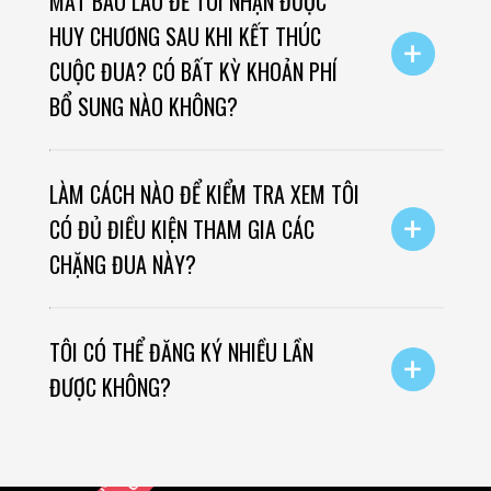
MẤT BAO LÂU ĐỂ TÔI NHẬN ĐƯỢC
HUY CHƯƠNG SAU KHI KẾT THÚC
+
CUỘC ĐUA? CÓ BẤT KỲ KHOẢN PHÍ
BỔ SUNG NÀO KHÔNG?
LÀM CÁCH NÀO ĐỂ KIỂM TRA XEM TÔI
+
CÓ ĐỦ ĐIỀU KIỆN THAM GIA CÁC
CHẶNG ĐUA NÀY?
TÔI CÓ THỂ ĐĂNG KÝ NHIỀU LẦN
+
ĐƯỢC KHÔNG?