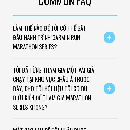
COMMON FAQ
LÀM THẾ NÀO ĐỂ TÔI CÓ THỂ BẮT
+
ĐẦU HÀNH TRÌNH GARMIN RUN
MARATHON SERIES?
TÔI ĐÃ TỪNG THAM GIA MỘT VÀI GIẢI
CHẠY TẠI KHU VỰC CHÂU Á TRƯỚC
+
ĐÂY, CHO TÔI HỎI LIỆU TÔI CÓ ĐỦ
ĐIỀU KIỆN ĐỂ THAM GIA MARATHON
SERIES KHÔNG?