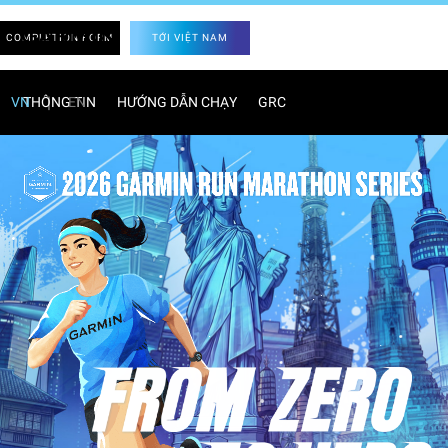
COMPLETION FORM
TỚI VIỆT NAM
|
VN
THÔNG TIN
EN
HƯỚNG DẪN CHẠY
GRC