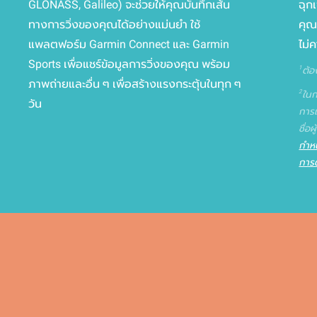
GLONASS, Galileo) จะช่วยให้คุณบันทึกเส้น
ฉุกเ
ทางการวิ่งของคุณได้อย่างแม่นยำ ใช้
คุณ
แพลตฟอร์ม Garmin Connect และ Garmin
ไม่
Sports เพื่อแชร์ข้อมูลการวิ่งของคุณ พร้อม
1
ต้อ
ภาพถ่ายและอื่น ๆ เพื่อสร้างแรงกระตุ้นในทุก ๆ
2
ในก
วัน
การแ
ชื่อ
กำห
การ