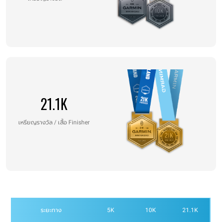
21.1K
เหรียญรางวัล / เสื้อ Finisher
ระยะทาง
5K
10K
21.1K