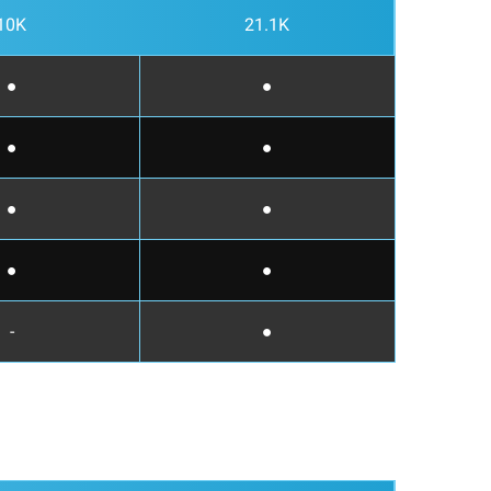
10K
21.1K
●
●
●
●
●
●
●
●
-
●