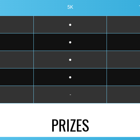
5K
●
●
●
●
-
PRIZES