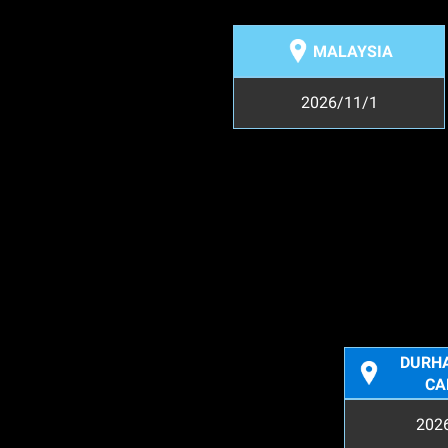
MALAYSIA
2026/11/1
DURH
CA
202