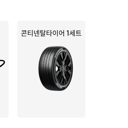
콘티넨탈타이어 1세트​​