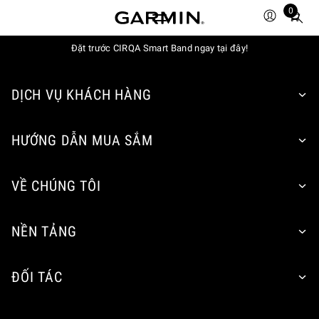
0
Total
items
in
Đặt trước CIRQA Smart Band ngay tại đây!
cart:
0
DỊCH VỤ KHÁCH HÀNG
HƯỚNG DẪN MUA SẮM
VỀ CHÚNG TÔI
NỀN TẢNG
ĐỐI TÁC